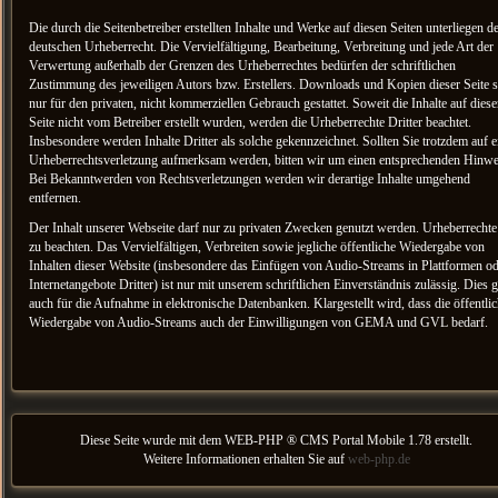
Die durch die Seitenbetreiber erstellten Inhalte und Werke auf diesen Seiten unterliegen 
deutschen Urheberrecht. Die Vervielfältigung, Bearbeitung, Verbreitung und jede Art der
Verwertung außerhalb der Grenzen des Urheberrechtes bedürfen der schriftlichen
Zustimmung des jeweiligen Autors bzw. Erstellers. Downloads und Kopien dieser Seite 
nur für den privaten, nicht kommerziellen Gebrauch gestattet. Soweit die Inhalte auf diese
Seite nicht vom Betreiber erstellt wurden, werden die Urheberrechte Dritter beachtet.
Insbesondere werden Inhalte Dritter als solche gekennzeichnet. Sollten Sie trotzdem auf e
Urheberrechtsverletzung aufmerksam werden, bitten wir um einen entsprechenden Hinwe
Bei Bekanntwerden von Rechtsverletzungen werden wir derartige Inhalte umgehend
entfernen.
Der Inhalt unserer Webseite darf nur zu privaten Zwecken genutzt werden. Urheberrechte
zu beachten. Das Vervielfältigen, Verbreiten sowie jegliche öffentliche Wiedergabe von
Inhalten dieser Website (insbesondere das Einfügen von Audio-Streams in Plattformen o
Internetangebote Dritter) ist nur mit unserem schriftlichen Einverständnis zulässig. Dies gi
auch für die Aufnahme in elektronische Datenbanken. Klargestellt wird, dass die öffentli
Wiedergabe von Audio-Streams auch der Einwilligungen von GEMA und GVL bedarf.
Diese Seite wurde mit dem WEB-PHP ® CMS Portal Mobile 1.78 erstellt.
Weitere Informationen erhalten Sie auf
web-php.de