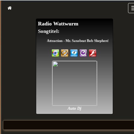
Radio Wattwurm
Songtitel:
Attraction - Mr. Saxobeat Bob Shepherd X Da Clubbmast
Auto Dj